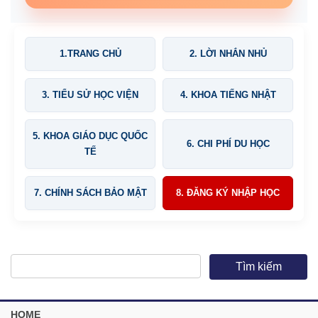
1.TRANG CHỦ
2. LỜI NHẮN NHỦ
3. TIỂU SỬ HỌC VIỆN
4. KHOA TIẾNG NHẬT
5. KHOA GIÁO DỤC QUỐC
6. CHI PHÍ DU HỌC
TẾ
7. CHÍNH SÁCH BẢO MẬT
8. ĐĂNG KÝ NHẬP HỌC
HOME