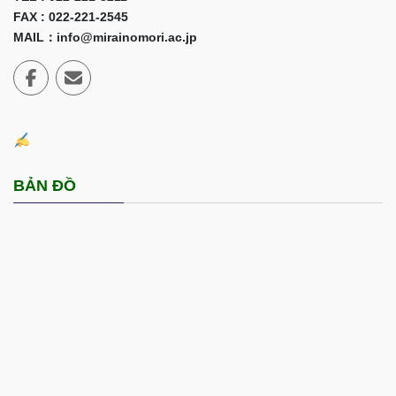
FAX : 022-221-2545
MAIL：info@mirainomori.ac.jp
BẢN ĐỒ