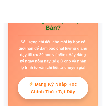
Sẵn Sàng Khởi Đầu
Tương Lai Tại Nhật
Bản?
Số lượng chỉ tiêu cho mỗi kỳ học có
giới hạn để đảm bảo chất lượng giảng
dạy tối ưu 20 học viên/lớp. Hãy đăng
ký ngay hôm nay để giữ chỗ và nhận
lộ trình tư vấn chi tiết từ chuyên gia!
Đăng Ký Nhập Học
Chính Thức Tại Đây