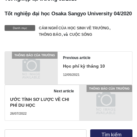
Tốt nghiệp đại học Osaka Sangyo University 04/2020
CẢM NGHĨ CỦA HỌC SINH VỀ TRƯỜNG
,
Danh mục
THÔNG BÁO
, và
CUỘC SỐNG
THÔNG BÁO CỦA TRƯỜNG
Previous article
Học phí kỳ tháng 10
12/05/2021
THÔNG BÁO CỦA TRƯỜNG
Next article
ƯỚC TÍNH SƠ LƯỢC VỀ CHI
PHÍ DU HỌC
26/07/2022