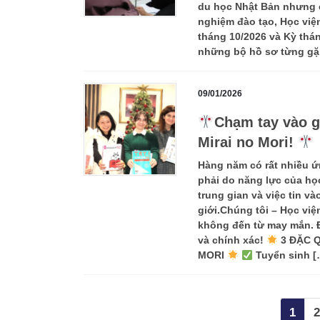
du học Nhật Bản nhưng e
nghiệm đào tạo, Học viện
tháng 10/2026 và Kỳ thán
những bộ hồ sơ từng gặ
09/01/2026
Chạm tay vào g
Mirai no Mori!
Hàng năm có rất nhiều 
phải do năng lực của học
trung gian và việc tin v
giới.Chúng tôi – Học việ
không đến từ may mắn. Đó
và chính xác!
3 ĐẶC Q
MORI
Tuyển sinh [
Phân
Page
P
1
2