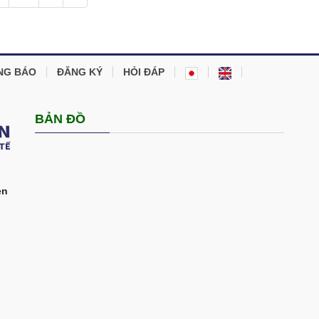
NG BÁO
ĐĂNG KÝ
HỎI ĐÁP
BẢN ĐỒ
en