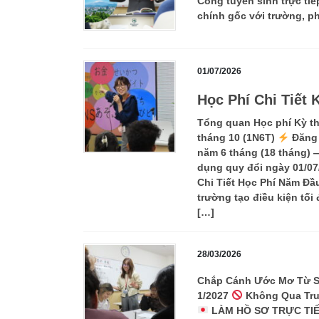
Cổng tuyển sinh trực tiế
chính gốc với trường, ph
01/07/2026
Học Phí Chi Tiết 
Tổng quan Học phí Kỳ th
tháng 10 (1N6T)
Đăng 
năm 6 tháng (18 tháng) —
dụng quy đổi ngày 01/07/
Chi Tiết Học Phí Năm Đầ
trường tạo điều kiện tối
[…]
28/03/2026
Chắp Cánh Ước Mơ Từ Se
1/2027
Không Qua Tr
LÀM HỒ SƠ TRỰC TIẾ