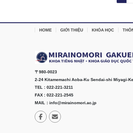
trang
bài
viết
HOME
GIỚI THIỆU
KHÓA HỌC
THÔ
〒980-0023
2-24 Kitamemachi Aoba-Ku Sendai-shi Miyagi-K
TEL : 022-221-3211
FAX : 022-221-2545
MAIL：info@mirainomori.ac.jp