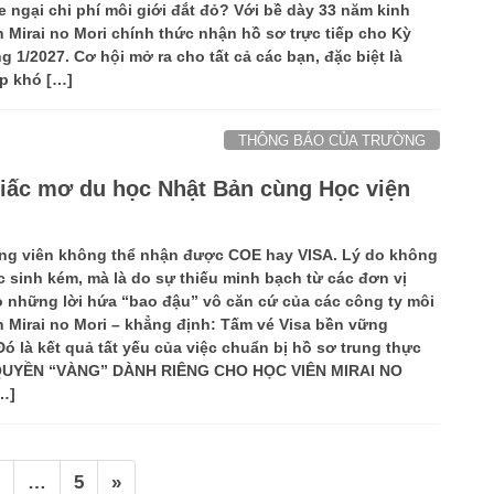
 ngại chi phí môi giới đắt đỏ? Với bề dày 33 năm kinh
 Mirai no Mori chính thức nhận hồ sơ trực tiếp cho Kỳ
g 1/2027. Cơ hội mở ra cho tất cả các bạn, đặc biệt là
p khó […]
THÔNG BÁO CỦA TRƯỜNG
iấc mơ du học Nhật Bản cùng Học viện
ứng viên không thể nhận được COE hay VISA. Lý do không
 sinh kém, mà là do sự thiếu minh bạch từ các đơn vị
ào những lời hứa “bao đậu” vô căn cứ của các công ty môi
n Mirai no Mori – khẳng định: Tấm vé Visa bền vững
 là kết quả tất yếu của việc chuẩn bị hồ sơ trung thực
UYỀN “VÀNG” DÀNH RIÊNG CHO HỌC VIÊN MIRAI NO
…]
age
Page
…
5
»