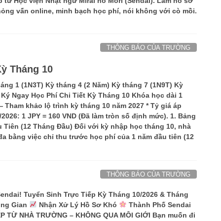
p từ Học viện Nhật ngữ Mirai no Mori (Sendai). Làm hồ sơ
ỏng vấn online, minh bạch học phí, nói không với cò mồi.
THÔNG BÁO CỦA TRƯỜNG
Kỳ Tháng 10
áng 1 (1N3T) Kỳ tháng 4 (2 Năm) Kỳ tháng 7 (1N9T) Kỳ
Ký Ngay Học Phí Chi Tiết Kỳ Tháng 10 Khóa học dài 1
 Tham khảo lộ trình kỳ tháng 10 năm 2027 * Tỷ giá áp
2026: 1 JPY = 160 VND (Đã làm tròn số định mức). 1. Bảng
u Tiên (12 Tháng Đầu) Đối với kỳ nhập học tháng 10, nhà
 đa bằng việc chỉ thu trước học phí của 1 năm đầu tiên (12
THÔNG BÁO CỦA TRƯỜNG
ndai! Tuyển Sinh Trực Tiếp Kỳ Tháng 10/2026 & Tháng
ung Gian
Nhận Xử Lý Hồ Sơ Khó
Thành Phố Sendai
P TỪ NHÀ TRƯỜNG – KHÔNG QUA MÔI GIỚI Bạn muốn đi