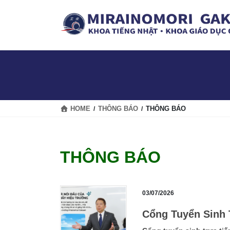
Skip
Skip
to
to
the
the
content
Navigation
HOME
THÔNG BÁO
THÔNG BÁO
THÔNG BÁO
03/07/2026
Cổng Tuyển Sinh 